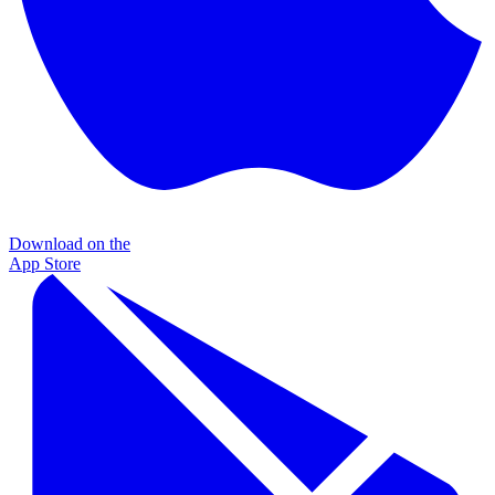
Download on the
App Store