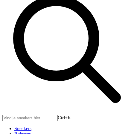
Ctrl+
K
Sneakers
Releases