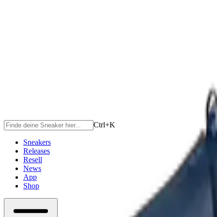
Ctrl+
K
Sneakers
Releases
Resell
News
App
Shop