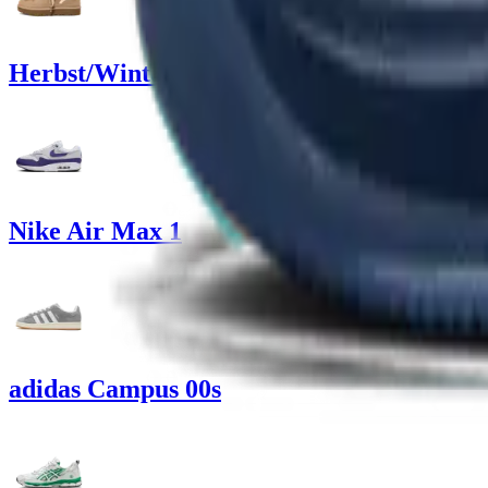
Herbst/Winter Sneakers
Nike Air Max 1
adidas Campus 00s