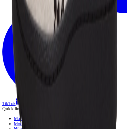
TikTok
Linkedin
Quick links
Marken
Modelle
Nike Air Max Day