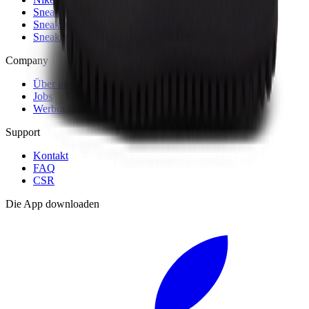
Sneaker Shopping Guide
Sneaker Size Guide
Sneaker FAQ
Company
Über uns
Jobs
Werbung
Support
Kontakt
FAQ
CSR
Die App downloaden