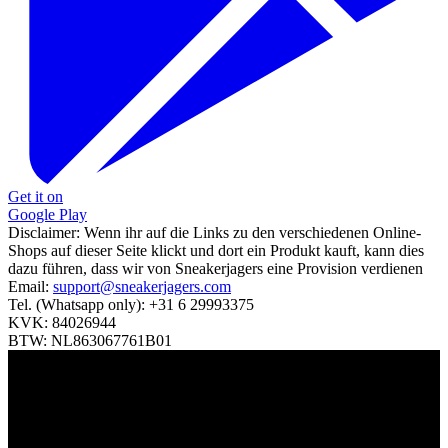
Get it on
Google Play
Disclaimer:
Wenn ihr auf die Links zu den verschiedenen Online-
Shops auf dieser Seite klickt und dort ein Produkt kauft, kann dies
dazu führen, dass wir von Sneakerjagers eine Provision verdienen
Email:
support@sneakerjagers.com
Tel. (Whatsapp only):
+31 6 29993375
KVK:
84026944
BTW:
NL863067761B01