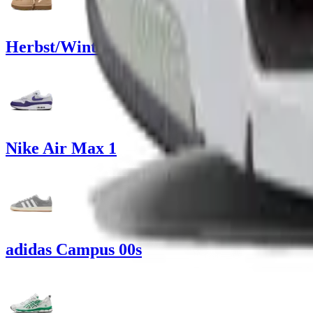
Herbst/Winter Sneakers
Nike Air Max 1
adidas Campus 00s