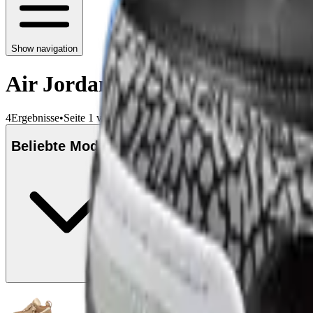
Show navigation
Air Jordan Son of Mars
4
Ergebnisse
•
Seite 1 von 1
Beliebte Modelle