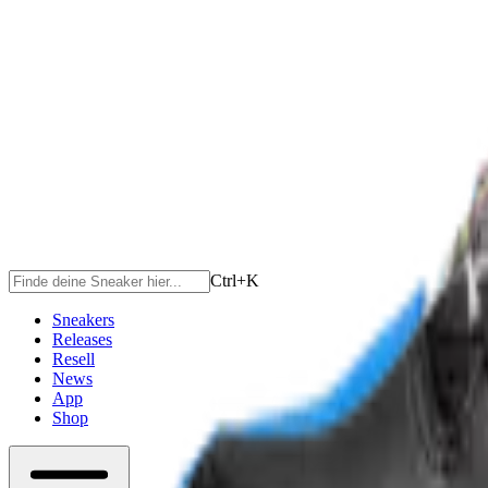
Ctrl+
K
Sneakers
Releases
Resell
News
App
Shop