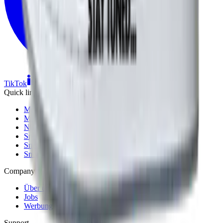
TikTok
Linkedin
Quick links
Marken
Modelle
Nike Air Max Day
Sneaker Shopping Guide
Sneaker Size Guide
Sneaker FAQ
Company
Über uns
Jobs
Werbung
Support