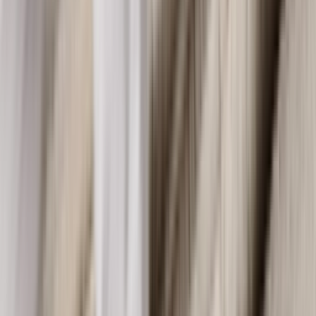
Verfügbar bei
ASICS
Vorrätig
€150
Größen
40
40½
41½
42
42½
43½
44
44½
49
Kaufen
›
Foot Locker
Vorrätig
€150
Größen
36
40
40½
41½
42
42½
43½
44
44½
45
46½
Kaufen
›