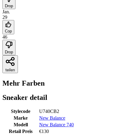
Drop
Jan.
29
Cop
46
Drop
teilen
Mehr Farben
Sneaker detail
Stylecode
U740CB2
Marke
New Balance
Modell
New Balance 740
Retail Preis
€
130