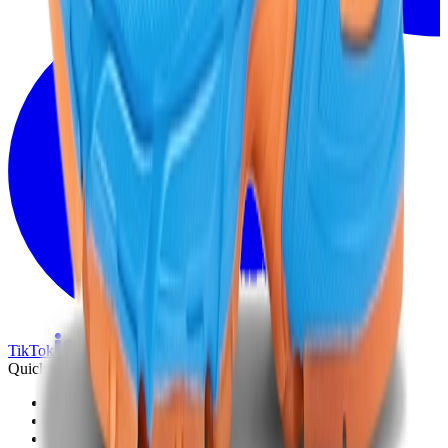
TikTok
Linkedin
Quick links
Marken
Modelle
Nike Air Max Day