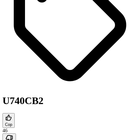
U740CB2
Cop
46