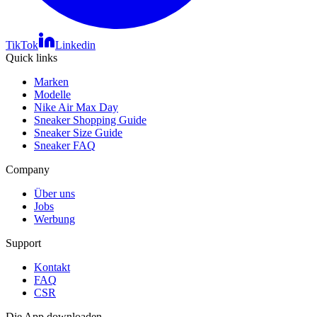
TikTok
Linkedin
Quick links
Marken
Modelle
Nike Air Max Day
Sneaker Shopping Guide
Sneaker Size Guide
Sneaker FAQ
Company
Über uns
Jobs
Werbung
Support
Kontakt
FAQ
CSR
Die App downloaden