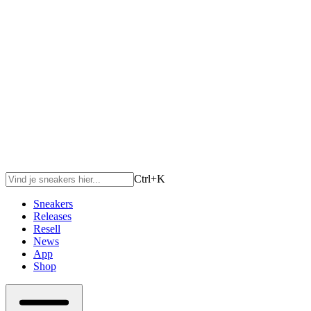
Ctrl+
K
Sneakers
Releases
Resell
News
App
Shop