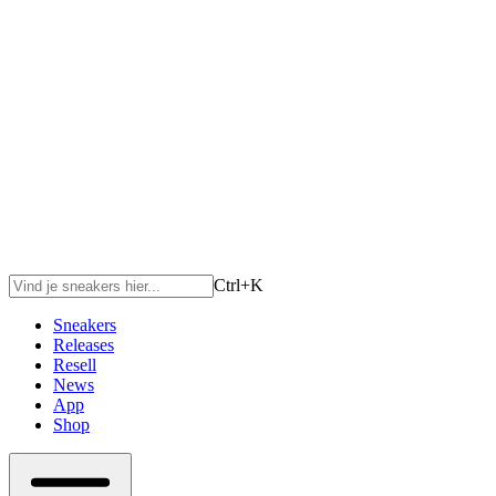
Ctrl+
K
Sneakers
Releases
Resell
News
App
Shop