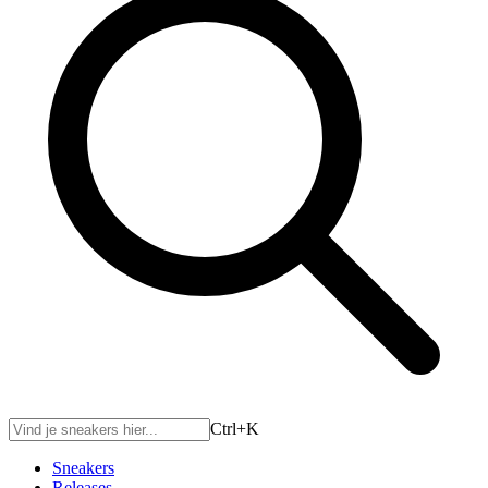
Ctrl+
K
Sneakers
Releases