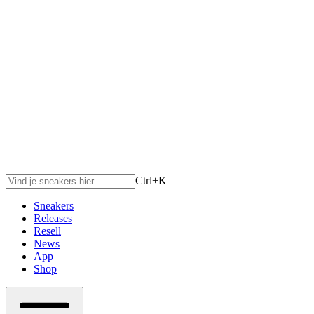
Ctrl+
K
Sneakers
Releases
Resell
News
App
Shop