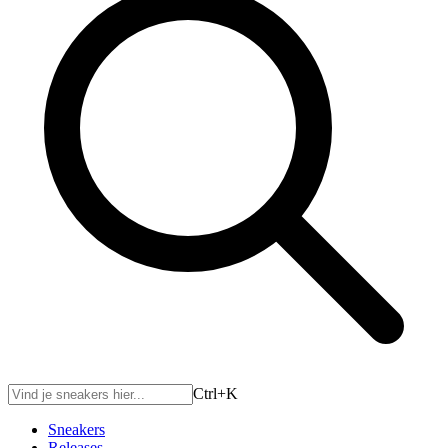
Ctrl+
K
Sneakers
Releases