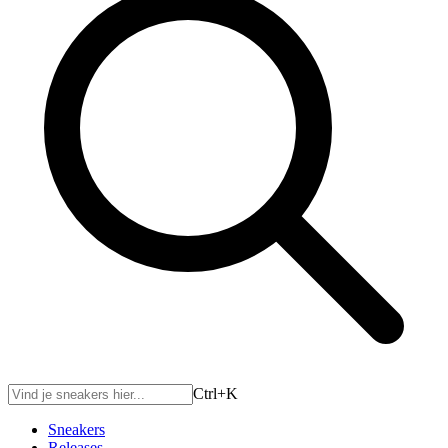
Ctrl+
K
Sneakers
Releases